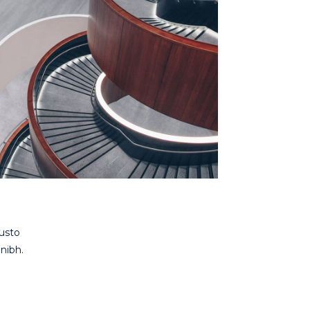
justo
 nibh.