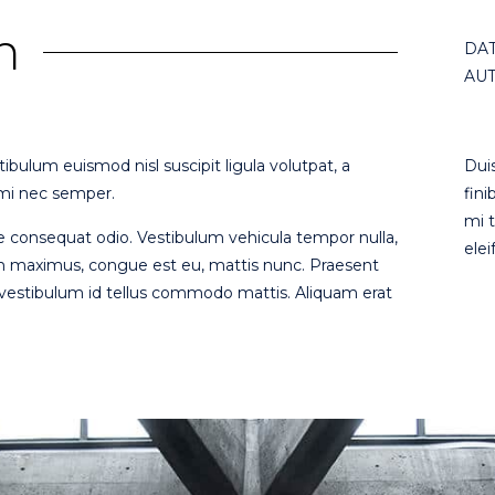
m
DAT
AUT
tibulum euismod nisl suscipit ligula volutpat, a
Duis
mi nec semper.
fini
mi t
te consequat odio. Vestibulum vehicula tempor nulla,
elei
bh maximus, congue est eu, mattis nunc. Praesent
 vestibulum id tellus commodo mattis. Aliquam erat