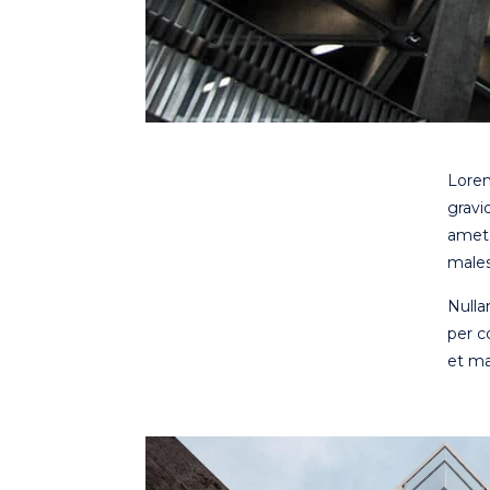
Lorem
gravi
amet 
males
Nulla
per c
et ma